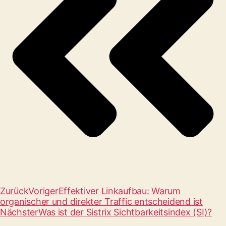
Zurück
Voriger
Effektiver Linkaufbau: Warum
organischer und direkter Traffic entscheidend ist
Nächster
Was ist der Sistrix Sichtbarkeitsindex (SI)?